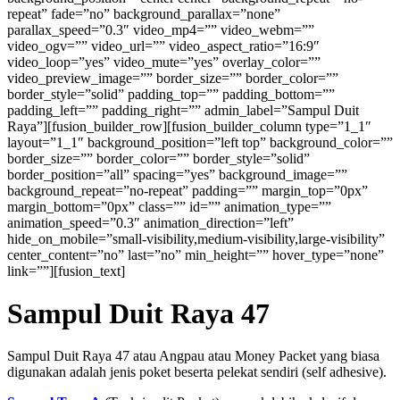
repeat” fade=”no” background_parallax=”none”
parallax_speed=”0.3″ video_mp4=”” video_webm=””
video_ogv=”” video_url=”” video_aspect_ratio=”16:9″
video_loop=”yes” video_mute=”yes” overlay_color=””
video_preview_image=”” border_size=”” border_color=””
border_style=”solid” padding_top=”” padding_bottom=””
padding_left=”” padding_right=”” admin_label=”Sampul Duit
Raya”][fusion_builder_row][fusion_builder_column type=”1_1″
layout=”1_1″ background_position=”left top” background_color=””
border_size=”” border_color=”” border_style=”solid”
border_position=”all” spacing=”yes” background_image=””
background_repeat=”no-repeat” padding=”” margin_top=”0px”
margin_bottom=”0px” class=”” id=”” animation_type=””
animation_speed=”0.3″ animation_direction=”left”
hide_on_mobile=”small-visibility,medium-visibility,large-visibility”
center_content=”no” last=”no” min_height=”” hover_type=”none”
link=””][fusion_text]
Sampul Duit Raya 47
Sampul Duit Raya 47 atau Angpau atau Money Packet yang biasa
digunakan adalah jenis poket beserta pelekat sendiri (self adhesive).