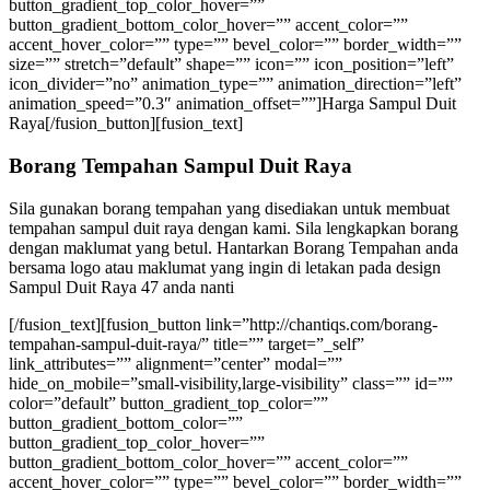
button_gradient_top_color_hover=””
button_gradient_bottom_color_hover=”” accent_color=””
accent_hover_color=”” type=”” bevel_color=”” border_width=””
size=”” stretch=”default” shape=”” icon=”” icon_position=”left”
icon_divider=”no” animation_type=”” animation_direction=”left”
animation_speed=”0.3″ animation_offset=””]Harga Sampul Duit
Raya[/fusion_button][fusion_text]
Borang Tempahan Sampul Duit Raya
Sila gunakan borang tempahan yang disediakan untuk membuat
tempahan sampul duit raya dengan kami. Sila lengkapkan borang
dengan maklumat yang betul. Hantarkan Borang Tempahan anda
bersama logo atau maklumat yang ingin di letakan pada design
Sampul Duit Raya 47 anda nanti
[/fusion_text][fusion_button link=”http://chantiqs.com/borang-
tempahan-sampul-duit-raya/” title=”” target=”_self”
link_attributes=”” alignment=”center” modal=””
hide_on_mobile=”small-visibility,large-visibility” class=”” id=””
color=”default” button_gradient_top_color=””
button_gradient_bottom_color=””
button_gradient_top_color_hover=””
button_gradient_bottom_color_hover=”” accent_color=””
accent_hover_color=”” type=”” bevel_color=”” border_width=””