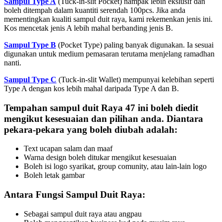
Sampul Type A
(Tuck-in-slit Pocket) nampak lebih ekslusif dan
boleh ditempah dalam kuantiti serendah 100pcs. Jika anda
mementingkan kualiti sampul duit raya, kami rekemenkan jenis ini.
Kos mencetak jenis A lebih mahal berbanding jenis B.
Sampul Type B
(Pocket Type) paling banyak digunakan. Ia sesuai
digunakan untuk medium pemasaran terutama menjelang ramadhan
nanti.
Sampul Type C
(Tuck-in-slit Wallet) mempunyai kelebihan seperti
Type A dengan kos lebih mahal daripada Type A dan B.
Tempahan sampul duit Raya 47 ini boleh diedit
mengikut kesesuaian dan pilihan anda. Diantara
pekara-pekara yang boleh diubah adalah:
Text ucapan salam dan maaf
Warna design boleh ditukar mengikut kesesuaian
Boleh isi logo syarikat, group comunity, atau lain-lain logo
Boleh letak gambar
Antara Fungsi Sampul Duit Raya:
Sebagai sampul duit raya atau angpau