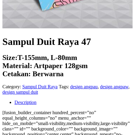
Sampul Duit Raya 47
Size:T-155mm, L-80mm
Material: Artpaper 128gsm
Cetakan: Berwarna
Category:
Sampul Duit Raya
Tags:
design angpau
,
design angpaw
,
design sampul duit
Description
[fusion_builder_container hundred_percent=”no”
equal_height_columns=”no” menu_anchor=””
hide_on_mobile=”small-visibility,medium-visibility,large-visibility”
class=”” id=”” background_color=”” background_image=””
background_position=”center center” background_repeat=”no-