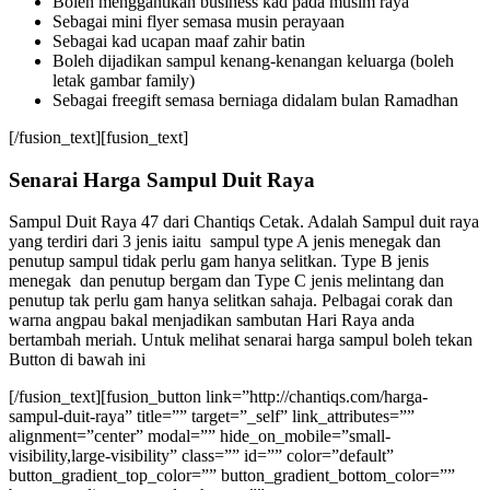
Boleh menggantikan business kad pada musim raya
Sebagai mini flyer semasa musin perayaan
Sebagai kad ucapan maaf zahir batin
Boleh dijadikan sampul kenang-kenangan keluarga (boleh
letak gambar family)
Sebagai freegift semasa berniaga didalam bulan Ramadhan
[/fusion_text][fusion_text]
Senarai Harga Sampul Duit Raya
Sampul Duit Raya 47 dari Chantiqs Cetak. Adalah Sampul duit raya
yang terdiri dari 3 jenis iaitu sampul type A jenis menegak dan
penutup sampul tidak perlu gam hanya selitkan. Type B jenis
menegak dan penutup bergam dan Type C jenis melintang dan
penutup tak perlu gam hanya selitkan sahaja. Pelbagai corak dan
warna angpau bakal menjadikan sambutan Hari Raya anda
bertambah meriah. Untuk melihat senarai harga sampul boleh tekan
Button di bawah ini
[/fusion_text][fusion_button link=”http://chantiqs.com/harga-
sampul-duit-raya” title=”” target=”_self” link_attributes=””
alignment=”center” modal=”” hide_on_mobile=”small-
visibility,large-visibility” class=”” id=”” color=”default”
button_gradient_top_color=”” button_gradient_bottom_color=””