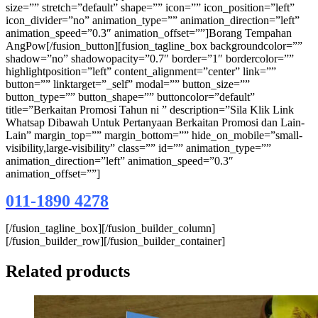
size=”” stretch=”default” shape=”” icon=”” icon_position=”left”
icon_divider=”no” animation_type=”” animation_direction=”left”
animation_speed=”0.3″ animation_offset=””]Borang Tempahan
AngPow[/fusion_button][fusion_tagline_box backgroundcolor=””
shadow=”no” shadowopacity=”0.7″ border=”1″ bordercolor=””
highlightposition=”left” content_alignment=”center” link=””
button=”” linktarget=”_self” modal=”” button_size=””
button_type=”” button_shape=”” buttoncolor=”default”
title=”Berkaitan Promosi Tahun ni ” description=”Sila Klik Link
Whatsap Dibawah Untuk Pertanyaan Berkaitan Promosi dan Lain-
Lain” margin_top=”” margin_bottom=”” hide_on_mobile=”small-
visibility,large-visibility” class=”” id=”” animation_type=””
animation_direction=”left” animation_speed=”0.3″
animation_offset=””]
011-1890 4278
[/fusion_tagline_box][/fusion_builder_column]
[/fusion_builder_row][/fusion_builder_container]
Related products